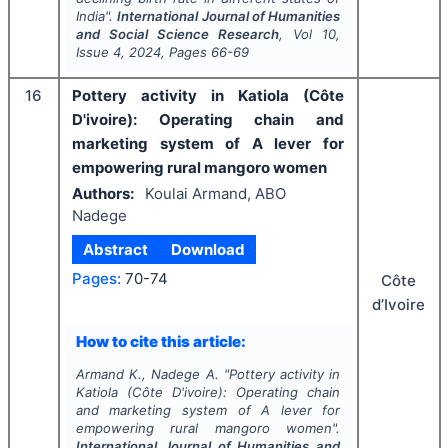
India".
International Journal of Humanities
and Social Science Research
, Vol
10
,
Issue
4
,
2024
, Pages
66-69
16
Pottery activity in Katiola (Côte
D'ivoire): Operating chain and
marketing system of A lever for
empowering rural mangoro women
Authors:
Koulai Armand, ABO
Nadege
Abstract
Download
Pages:
70-74
Côte
d’Ivoire
How to cite this article:
Armand K., Nadege A.
"
Pottery activity in
Katiola (Côte D'ivoire): Operating chain
and marketing system of A lever for
empowering rural mangoro women".
International Journal of Humanities and