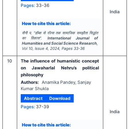
Pages:
33-36
India
How to cite this article:
सैनी प.
"
हॉब्स से रॉल्स तक सामाजिक समझौता सिद्धांत
का विकास".
International Journal of
Humanities and Social Science Research
,
Vol
10
, Issue
4
,
2024
, Pages
33-36
10
The influence of humanistic concept
on Jawaharlal Nehru’s political
philosophy
Authors:
Anamika Pandey, Sanjay
Kumar Shukla
Abstract
Download
Pages:
37-39
India
How to cite this article: