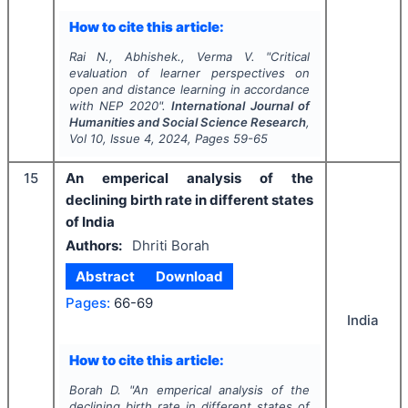
How to cite this article:
Rai N., Abhishek., Verma V.
"
Critical
evaluation of learner perspectives on
open and distance learning in accordance
with NEP 2020".
International Journal of
Humanities and Social Science Research
,
Vol
10
, Issue
4
,
2024
, Pages
59-65
15
An emperical analysis of the
declining birth rate in different states
of India
Authors:
Dhriti Borah
Abstract
Download
Pages:
66-69
India
How to cite this article:
Borah D.
"
An emperical analysis of the
declining birth rate in different states of