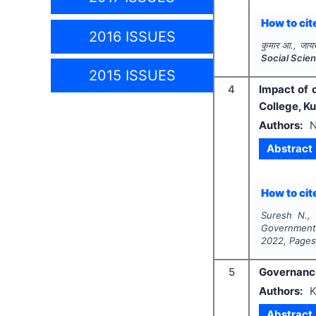
How to cite
2016 ISSUES
कुमार आ., जाय
Social Scie
2015 ISSUES
4
Impact of 
College, Ku
Authors:
N
Abstract
How to cite
Suresh N., 
Government 
2022
, Page
5
Governance 
Authors:
K
Abstract