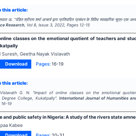
 this article:
सवाल ऊ.
"
पंडित श्रीराम शर्मा आचार्य द्वारा प्रतिपादित प्रबंधन के विविध व्यावहारिक सूत्र-एक अध
nce Research
, Vol
8
, Issue
3
,
2022
, Pages
12-15
online classes on the emotional quotient of teachers and s
katpally
 Suresh, Geetha Nayak Vislavath
Download
Pages:
16-19
 this article:
Vislavath G. N.
"
Impact of online classes on the emotional quoti
Degree College, Kukatpally".
International Journal of Humanities a
s
16-19
and public safety in Nigeria: A study of the rivers state am
paa Kabee
Download
Pages:
20-31