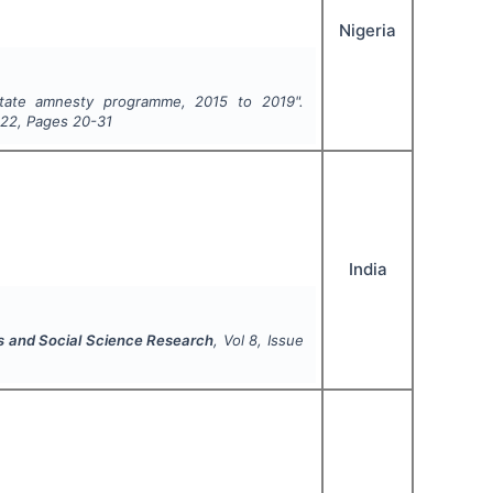
Nigeria
state amnesty programme, 2015 to 2019".
022
, Pages
20-31
India
es and Social Science Research
, Vol
8
, Issue