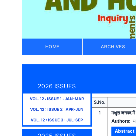
HOME
ARCHIVES
2026 ISSUES
VOL.
12
: ISSUE
1
:
JAN-MAR
S.No.
VOL.
12
: ISSUE
2
:
APR-JUN
1
मथुरा जनपद में
VOL.
12
: ISSUE
3
:
JUL-SEP
Authors:
म
Abstract