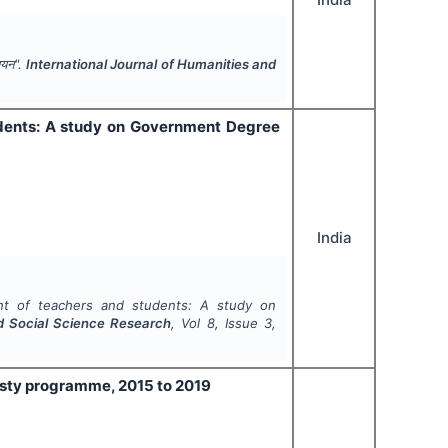
्ययन".
International Journal of Humanities and
tudents: A study on Government Degree
India
ent of teachers and students: A study on
nd Social Science Research
, Vol
8
, Issue
3
,
nesty programme, 2015 to 2019