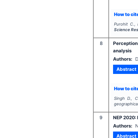
How to cite
Purohit C., 
Science Re
8
Perception
analysis
Authors:
D
Abstract
How to cite
Singh D., 
geographical
9
NEP 2020: 
Authors:
N
Abstract