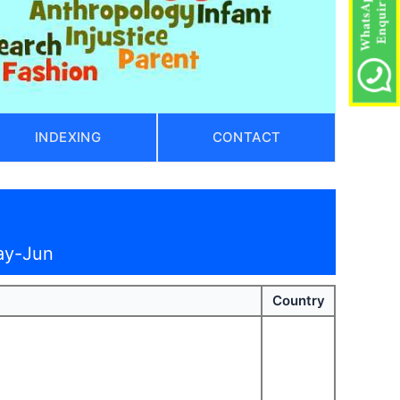
INDEXING
CONTACT
ay-Jun
Country