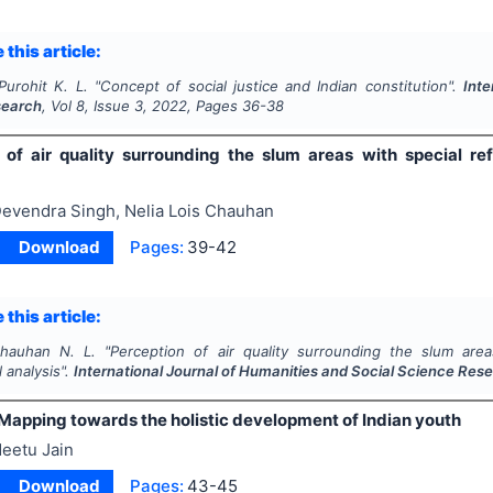
 this article:
Purohit K. L.
"
Concept of social justice and Indian constitution".
Inte
search
, Vol
8
, Issue
3
,
2022
, Pages
36-38
 of air quality surrounding the slum areas with special re
evendra Singh, Nelia Lois Chauhan
Download
Pages:
39-42
 this article:
Chauhan N. L.
"
Perception of air quality surrounding the slum are
 analysis".
International Journal of Humanities and Social Science Res
Mapping towards the holistic development of Indian youth
eetu Jain
Download
Pages:
43-45