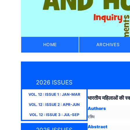
HOME
ARCHIVES
2026 ISSUES
VOL.
12
: ISSUE
1
:
JAN-MAR
भारतीय महिलाओं की स्वा
VOL.
12
: ISSUE
2
:
APR-JUN
Authors
VOL.
12
: ISSUE
3
:
JUL-SEP
रश्मि
Abstract