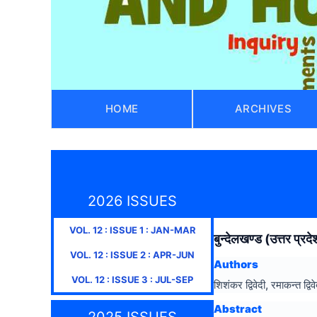
HOME
ARCHIVES
2026 ISSUES
VOL.
12
: ISSUE
1
:
JAN-MAR
बुन्देलखण्ड (उत्तर प्र
VOL.
12
: ISSUE
2
:
APR-JUN
Authors
VOL.
12
: ISSUE
3
:
JUL-SEP
शिशंकर द्विवेदी, रमाकन्त द्विवे
Abstract